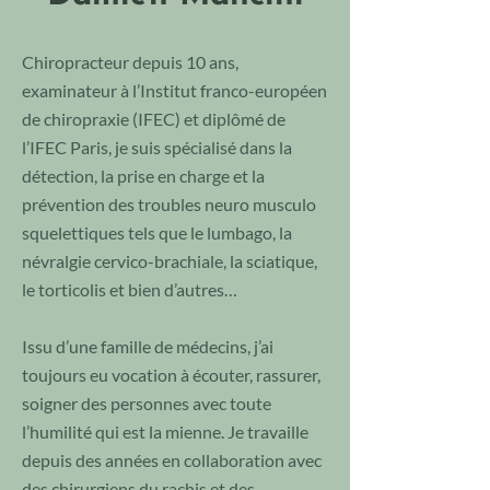
Chiropracteur depuis 10 ans,
examinateur à l’Institut franco-européen
de chiropraxie (IFEC) et diplômé de
l’IFEC Paris, je suis spécialisé dans la
détection, la prise en charge et la
prévention des troubles neuro musculo
squelettiques tels que le lumbago, la
névralgie cervico-brachiale, la sciatique,
le torticolis et bien d’autres…
Issu d’une famille de médecins,
j’ai
toujours eu vocation à écouter, rassurer,
soigner des personnes avec toute
l’humilité qui est la mienne.
Je travaille
depuis des années en collaboration avec
des chirurgiens du rachis et des