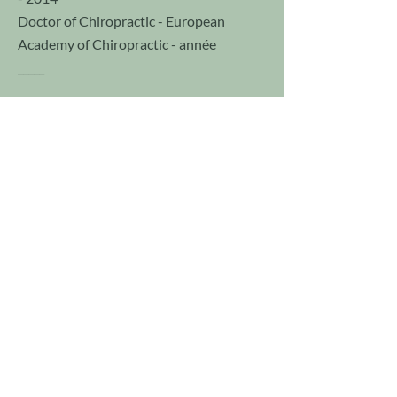
Doctor of Chiropractic - European
Academy of Chiropractic - année
_____
Formations
Tout au long de mon parcours
professionnel, je ne cesse de me former à
des techniques chiropratiques
complémentaires :
AK (kinésiologie appliquée)
SOT (Sacro-occipital technic)
NOT (Neural Organization Technic)
COX (Flexion-distraction technic)
mais également d’autres techniques,
plutôt biomécaniques, pouvant
améliorer la condition de mes patients et
leur quotidien.